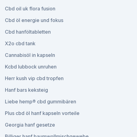
Cbd oil uk flora fusion
Cbd öl energie und fokus
Cbd hanföltabletten
X2o cbd tank
Cannabisöl in kapseln
Kcbd lubbock unruhen
Herr kush vip cbd tropfen
Hanf bars keksteig
Liebe hemp® cbd gummibären
Plus cbd öl hanf kapseln vorteile
Georgia hanf gesetze
Billiger hanf baumwollmischgewebe