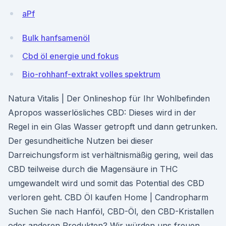
aPf
Bulk hanfsamenöl
Cbd öl energie und fokus
Bio-rohhanf-extrakt volles spektrum
Natura Vitalis | Der Onlineshop für Ihr Wohlbefinden
Apropos wasserlösliches CBD: Dieses wird in der
Regel in ein Glas Wasser getropft und dann getrunken.
Der gesundheitliche Nutzen bei dieser
Darreichungsform ist verhältnismäßig gering, weil das
CBD teilweise durch die Magensäure in THC
umgewandelt wird und somit das Potential des CBD
verloren geht. CBD Öl kaufen Home | Candropharm
Suchen Sie nach Hanföl, CBD-Öl, den CBD-Kristallen
oder anderen Produkten? Wir würden uns freuen,