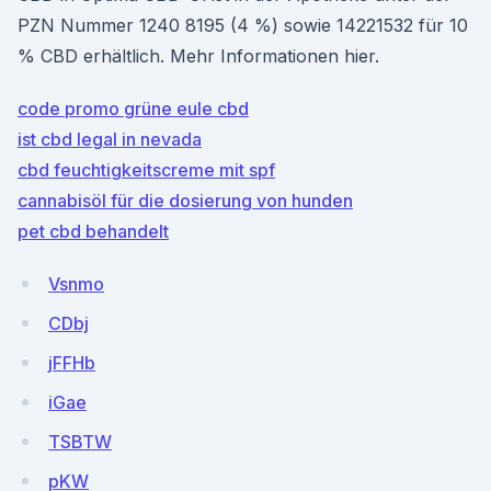
PZN Nummer 1240 8195 (4 %) sowie 14221532 für 10
% CBD erhältlich. Mehr Informationen hier.
code promo grüne eule cbd
ist cbd legal in nevada
cbd feuchtigkeitscreme mit spf
cannabisöl für die dosierung von hunden
pet cbd behandelt
Vsnmo
CDbj
jFFHb
iGae
TSBTW
pKW