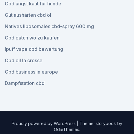
Cbd angst kaut für hunde
Gut aushärten cbd öl
Natives liposomales cbd-spray 600 mg
Cbd patch wo zu kaufen
Ipuff vape cbd bewertung
Cbd oil la crosse
Cbd business in europe
Dampfstation cbd
Proudly powered by WordPress
|
Theme: storybook by
OdieThemes
.