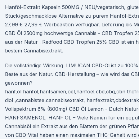
Hanföl-Extrakt Kapseln 500MG / NEU/vegetarisch, gluten
Stück/geschmacklose Alternative zu purem Hanföl-Extrak
27,99 € 27,99 € Werbeaktion verfügbar. Lieferung bis 
CBD Öl 2500mg hochwertige Cannabis - CBD Tropfen 2
aus der Natur . Redfood CBD Tropfen 25% CBD ist ein h
bestem Cannabisextrakt.
Die vollständige Wirkung LIMUCAN CBD-Öl ist zu 100% p
Beste aus der Natur. CBD-Herstellung – wie wird das CBD
gewonnen?
hanf,öl,hanföl,hanfsamen,oel,hanfoel,cbd,cbg,cbn,thcfr
diol ,cannabistee,cannabisextrakt, hanfextrakt,cbdextra
Vollspektrum 8% (800mg) CBD Öl Lemon - Dutch Natur
HANFSAMENÖL, HANF ÖL – Viele Namen für ein populä
Cannabisöl ein Extrakt aus den Blättern der grünen Pflan
von CBD-Vital haben einen maximalen THC-Gehalt wird d