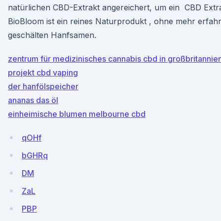
natürlichen CBD-Extrakt angereichert, um ein CBD Extra
BioBloom ist ein reines Naturprodukt , ohne mehr erfah
geschälten Hanfsamen.
zentrum für medizinisches cannabis cbd in großbritannie
projekt cbd vaping
der hanfölspeicher
ananas das öl
einheimische blumen melbourne cbd
qOHf
bGHRq
DM
ZaL
PBP