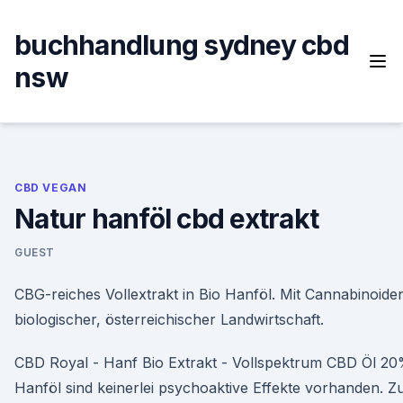
Skip
to
buchhandlung sydney cbd
content
nsw
CBD VEGAN
Natur hanföl cbd extrakt
GUEST
CBG-reiches Vollextrakt in Bio Hanföl. Mit Cannabinoid
biologischer, österreichischer Landwirtschaft.
CBD Royal - Hanf Bio Extrakt - Vollspektrum CBD Öl 2
Hanföl sind keinerlei psychoaktive Effekte vorhanden. Z