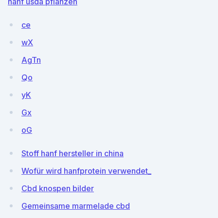
hanf usda pflanzen
ce
wX
AgTn
Qo
yK
Gx
oG
Stoff hanf hersteller in china
Wofür wird hanfprotein verwendet_
Cbd knospen bilder
Gemeinsame marmelade cbd